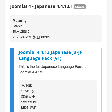
Joomla! 4 - Japanese 4.4.13.1
Stable
Maturity
Stable
釋出時間：
2025-04-13, 週日 08:05
Joomla! 4.4.13 Japanese ja-JP
Language Pack (v1)
This is the full Japanese Language Pack for
Joomla! 4.4.13
已下載
1,741 次
檔案大小
539.23 kB
MD5 簽名