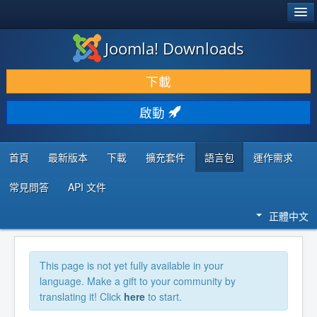
®
JOOMLA!
Joomla! Downloads
下載 & 擴充
下載
發現 & 學習
啟動
社群 & 支援
程式者資源
首頁
最新版本
下載
擴充套件
語言包
運作需求
常見問答
API 文件
正體中文
This page is not yet fully available in your
language. Make a gift to your community by
translating it! Click
here
to start.