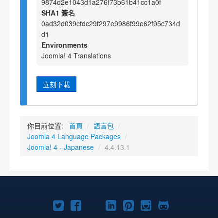
9874d2e1043d1a276f73b61b41cc1a0f
SHA1 簽名
0ad32d039cfdc29f297e9986f99e62f95c734d
d1
Environments
Joomla! 4 Translations
立刻下載
你目前位置:
首頁
/
語言包
/
Joomla 4 Language Packages
/
Joomla! 4 - Japanese
/
4.4.13.1
Twitter
Facebook
YouTube
Linkedln
Pinterest
Instagram
GitHub