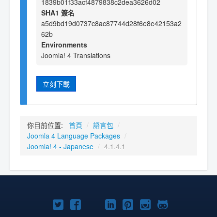
1839b01f33acf4879838c2dea3626d02
SHA1 簽名
a5d9bd19d0737c8ac87744d28f6e8e42153a2
62b
Environments
Joomla! 4 Translations
立刻下載
你目前位置:
首頁
/
語言包
/
Joomla 4 Language Packages
/
Joomla! 4 - Japanese
/
4.1.4.1
Twitter
Facebook
YouTube
Linkedln
Pinterest
Instagram
GitHub