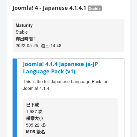
Joomla! 4 - Japanese 4.1.4.1
Stable
Maturity
Stable
釋出時間：
2022-05-25, 週三 14:48
Joomla! 4.1.4 Japanese ja-JP
Language Pack (v1)
This is the full Japanese Language Pack for
Joomla! 4.1.4
已下載
1,987 次
檔案大小
505.22 kB
MD5 簽名