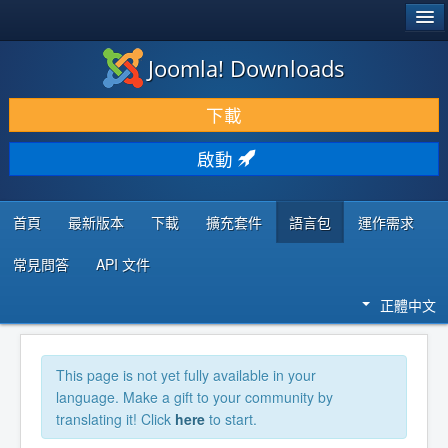
®
JOOMLA!
Joomla! Downloads
下載 & 擴充
下載
發現 & 學習
啟動
社群 & 支援
程式者資源
首頁
最新版本
下載
擴充套件
語言包
運作需求
常見問答
API 文件
正體中文
This page is not yet fully available in your
language. Make a gift to your community by
translating it! Click
here
to start.