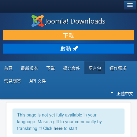
®
JOOMLA!
Joomla! Downloads
下載 & 擴充
下載
發現 & 學習
啟動
社群 & 支援
程式者資源
首頁
最新版本
下載
擴充套件
語言包
運作需求
常見問答
API 文件
正體中文
This page is not yet fully available in your
language. Make a gift to your community by
translating it! Click
here
to start.