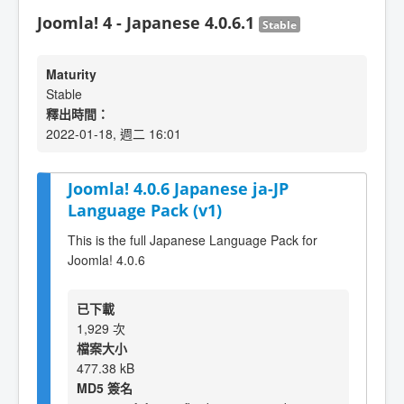
Joomla! 4 - Japanese 4.0.6.1
Stable
Maturity
Stable
釋出時間：
2022-01-18, 週二 16:01
Joomla! 4.0.6 Japanese ja-JP
Language Pack (v1)
This is the full Japanese Language Pack for
Joomla! 4.0.6
已下載
1,929 次
檔案大小
477.38 kB
MD5 簽名