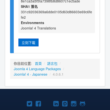
8e1ca3a5f5fa7398fb8d8607c1ec5ade
SHA1 簽名
331c92036369a6dde0105d63d86603e69c6fe
fe2
Environments
Joomla! 4 Translations
立刻下載
你目前位置:
首頁
/
語言包
/
Joomla 4 Language Packages
/
Joomla! 4 - Japanese
/
4.0.6.1
Twitter
Facebook
YouTube
Linkedln
Pinterest
Instagram
GitHub