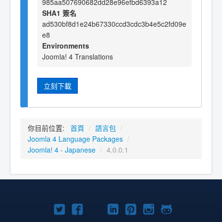
985aa507690682dd28e96efbd6393a12
SHA1 簽名
ad530bf8d1e24b67330ccd3cdc3b4e5c2fd09e
e8
Environments
Joomla! 4 Translations
立刻下載
你目前位置:
首頁
/
語言包
/
Joomla 4 Language Packages
/
Joomla! 4 - Japanese
/
4.0.0.1
Twitter
Facebook
YouTube
Linkedln
Pinterest
Instagram
GitHub