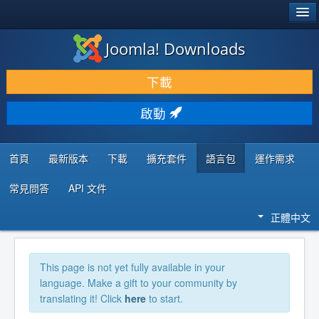
®
JOOMLA!
Joomla! Downloads
下載 & 擴充
下載
發現 & 學習
啟動
社群 & 支援
程式者資源
首頁
最新版本
下載
擴充套件
語言包
運作需求
常見問答
API 文件
正體中文
This page is not yet fully available in your
language. Make a gift to your community by
translating it! Click
here
to start.