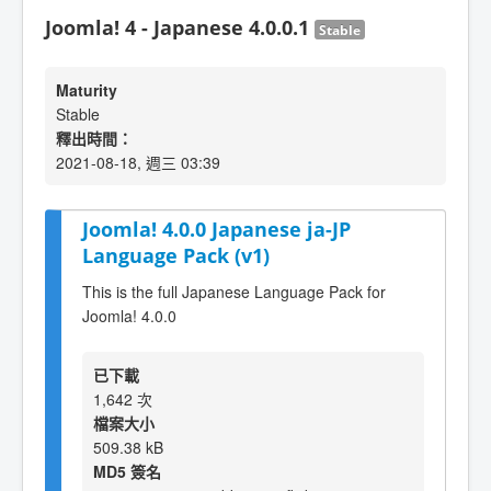
Joomla! 4 - Japanese 4.0.0.1
Stable
Maturity
Stable
釋出時間：
2021-08-18, 週三 03:39
Joomla! 4.0.0 Japanese ja-JP
Language Pack (v1)
This is the full Japanese Language Pack for
Joomla! 4.0.0
已下載
1,642 次
檔案大小
509.38 kB
MD5 簽名