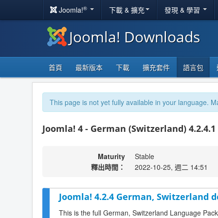
®
Joomla!
下載 & 擴充
發現 & 學習
Joomla! Downloads
首頁
最新版本
下載
擴充套件
語言包
This page is not yet fully available in your language. M
Joomla! 4 - German (Switzerland) 4.2.4.1
Maturity
Stable
釋出時間：
2022-10-25, 週二 14:51
Joomla! 4.2.4 German, Switzerland 
This is the full German, Switzerland Language Pack