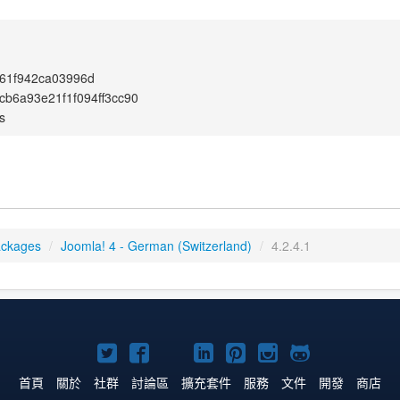
61f942ca03996d
cb6a93e21f1f094ff3cc90
s
ackages
/
Joomla! 4 - German (Switzerland)
/
4.2.4.1
Twitter
Facebook
YouTube
Linkedln
Pinterest
Instagram
GitHub
上
上
上
上
上
上
上
首頁
關於
社群
討論區
擴充套件
服務
文件
開發
商店