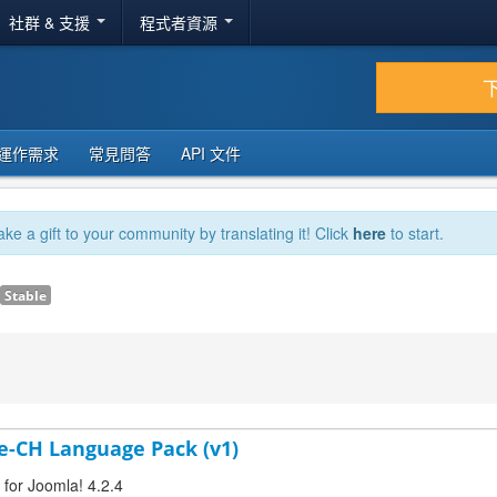
社群 & 支援
程式者資源
運作需求
常見問答
API 文件
ake a gift to your community by translating it! Click
here
to start.
Stable
de-CH Language Pack (v1)
 for Joomla! 4.2.4