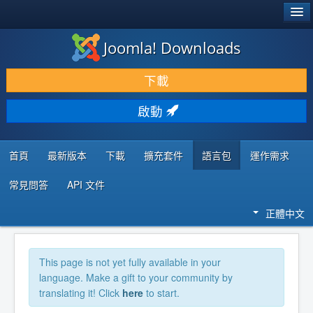
®
JOOMLA!
Joomla! Downloads
下載 & 擴充
下載
發現 & 學習
啟動
社群 & 支援
程式者資源
首頁
最新版本
下載
擴充套件
語言包
運作需求
常見問答
API 文件
正體中文
This page is not yet fully available in your
language. Make a gift to your community by
translating it! Click
here
to start.