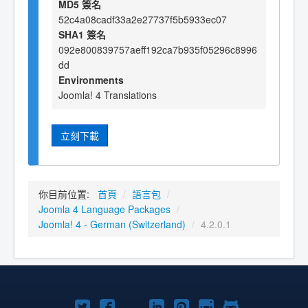
MD5 簽名
52c4a08cadf33a2e27737f5b5933ec07
SHA1 簽名
092e800839757aeff192ca7b935f05296c8996
dd
Environments
Joomla! 4 Translations
立刻下載
你目前位置:
首頁
/
語言包
/
Joomla 4 Language Packages
/
Joomla! 4 - German (Switzerland)
/
4.2.0.1
Twitter
Facebook
YouTube
Linkedln
Pinterest
Instagram
GitHub