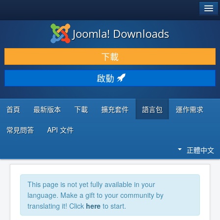
®
JOOMLA!
Joomla! Downloads
下載 & 擴充
下載
發現 & 學習
啟動
社群 & 支援
程式者資源
首頁
最新版本
下載
擴充套件
語言包
運作需求
常見問答
API 文件
正體中文
This page is not yet fully available in your
language. Make a gift to your community by
translating it! Click
here
to start.