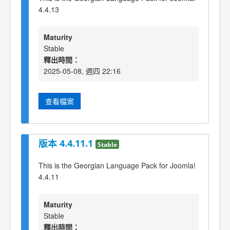
4.4.13
Maturity
Stable
釋出時間：
2025-05-08, 週四 22:16
查看檔案
版本 4.4.11.1
Stable
This is the Georgian Language Pack for Joomla!
4.4.11
Maturity
Stable
釋出時間：