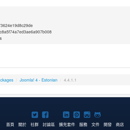
73624e19d8c29de
c8a5f74a7ed3ae6a907b008
s
ackages
/
Joomla! 4 - Estonian
/
4.4.1.1
Twitter
Facebook
YouTube
Linkedln
Pinterest
Instagram
GitHub
上
上
上
上
上
上
上
首頁
關於
社群
討論區
擴充套件
服務
文件
開發
商店