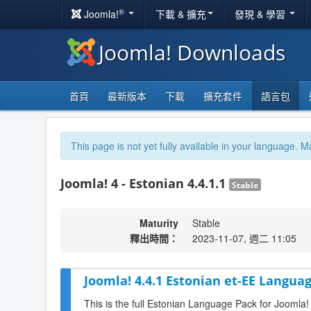
®
Joomla!
下載 & 擴充
發現 & 學習
Joomla! Downloads
首頁
最新版本
下載
擴充套件
語言包
This page is not yet fully available in your language. M
Joomla! 4 - Estonian 4.4.1.1
Stable
Maturity
Stable
釋出時間：
2023-11-07, 週二 11:05
Joomla! 4.4.1 Estonian et-EE Languag
This is the full Estonian Language Pack for Joomla!