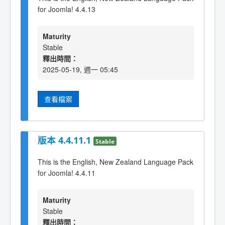
for Joomla! 4.4.13
Maturity
Stable
釋出時間：
2025-05-19, 週一 05:45
查看檔案
版本 4.4.11.1
Stable
This is the English, New Zealand Language Pack
for Joomla! 4.4.11
Maturity
Stable
釋出時間：