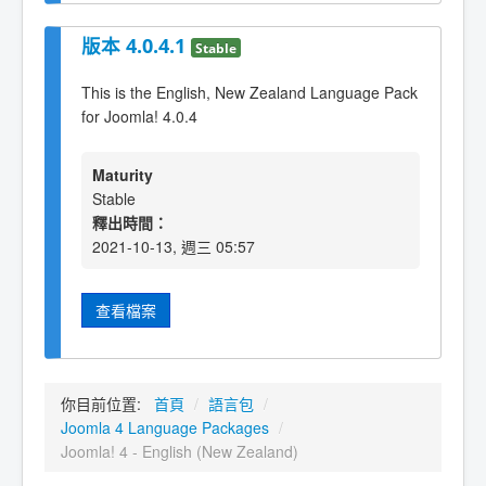
版本 4.0.4.1
Stable
This is the English, New Zealand Language Pack
for Joomla! 4.0.4
Maturity
Stable
釋出時間：
2021-10-13, 週三 05:57
查看檔案
你目前位置:
首頁
/
語言包
/
Joomla 4 Language Packages
/
Joomla! 4 - English (New Zealand)