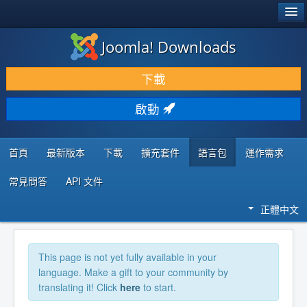
®
JOOMLA!
Joomla! Downloads
下載 & 擴充
下載
發現 & 學習
啟動
社群 & 支援
程式者資源
首頁
最新版本
下載
擴充套件
語言包
運作需求
常見問答
API 文件
正體中文
This page is not yet fully available in your
language. Make a gift to your community by
translating it! Click
here
to start.