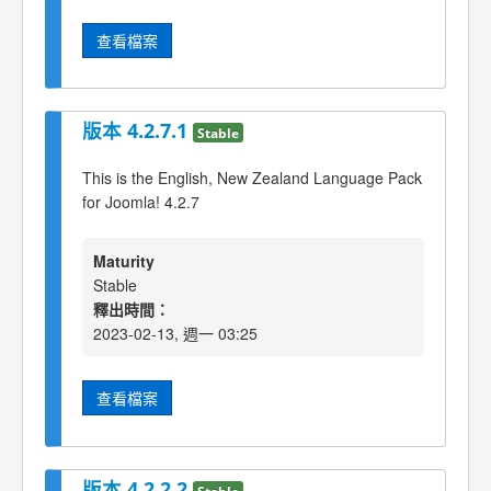
查看檔案
版本 4.2.7.1
Stable
This is the English, New Zealand Language Pack
for Joomla! 4.2.7
Maturity
Stable
釋出時間：
2023-02-13, 週一 03:25
查看檔案
版本 4.2.2.2
Stable