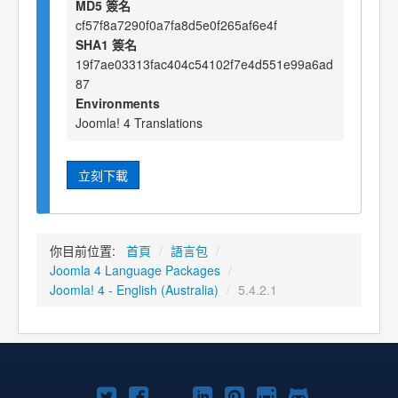
MD5 簽名
cf57f8a7290f0a7fa8d5e0f265af6e4f
SHA1 簽名
19f7ae03313fac404c54102f7e4d551e99a6ad
87
Environments
Joomla! 4 Translations
立刻下載
你目前位置:
首頁
/
語言包
/
Joomla 4 Language Packages
/
Joomla! 4 - English (Australia)
/
5.4.2.1
Twitter
Facebook
YouTube
Linkedln
Pinterest
Instagram
GitHub