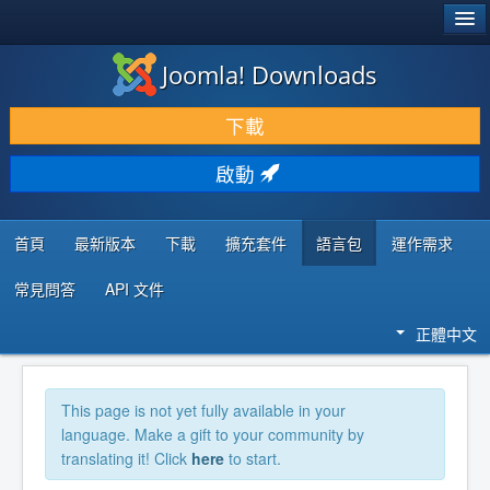
®
JOOMLA!
Joomla! Downloads
下載 & 擴充
下載
發現 & 學習
啟動
社群 & 支援
程式者資源
首頁
最新版本
下載
擴充套件
語言包
運作需求
常見問答
API 文件
正體中文
This page is not yet fully available in your
language. Make a gift to your community by
translating it! Click
here
to start.