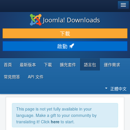
®
JOOMLA!
Joomla! Downloads
下載 & 擴充
下載
發現 & 學習
啟動
社群 & 支援
程式者資源
首頁
最新版本
下載
擴充套件
語言包
運作需求
常見問答
API 文件
正體中文
This page is not yet fully available in your
language. Make a gift to your community by
translating it! Click
here
to start.