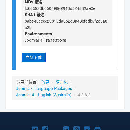
MD5 簽名
fd66592db05049f902f46d524882ae0e
SHA1 簽名
6abe40eccc23013da6b2d3a40bfedb0f2d5a6
a2b
Environments
Joomla! 4 Translations
立刻下載
你目前位置:
首頁
/
語言包
/
Joomla 4 Language Packages
/
Joomla! 4 - English (Australia)
/
4.2.8.2
Twitter
Facebook
YouTube
Linkedln
Pinterest
Instagram
GitHub