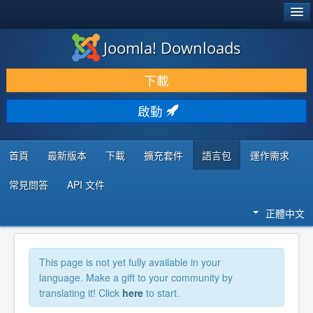
®
JOOMLA!
Joomla! Downloads
下載 & 擴充
下載
發現 & 學習
啟動
社群 & 支援
程式者資源
首頁
最新版本
下載
擴充套件
語言包
運作需求
常見問答
API 文件
正體中文
This page is not yet fully available in your
language. Make a gift to your community by
translating it! Click
here
to start.