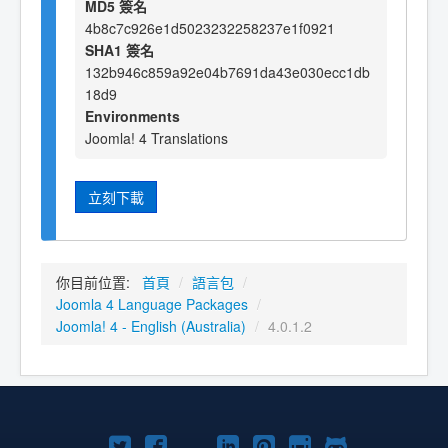
MD5 簽名
4b8c7c926e1d5023232258237e1f0921
SHA1 簽名
132b946c859a92e04b7691da43e030ecc1db
18d9
Environments
Joomla! 4 Translations
立刻下載
你目前位置:
首頁
/
語言包
/
Joomla 4 Language Packages
/
Joomla! 4 - English (Australia)
/
4.0.1.2
Twitter
Facebook
YouTube
Linkedln
Pinterest
Instagram
GitHub