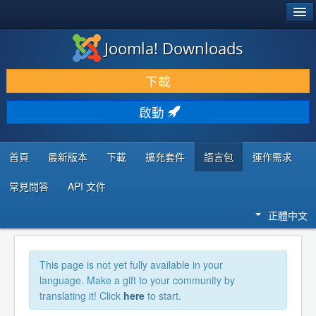
®
JOOMLA!
Joomla! Downloads
下載 & 擴充
下載
發現 & 學習
啟動
社群 & 支援
程式者資源
首頁
最新版本
下載
擴充套件
語言包
運作需求
常見問答
API 文件
正體中文
This page is not yet fully available in your
language. Make a gift to your community by
translating it! Click
here
to start.