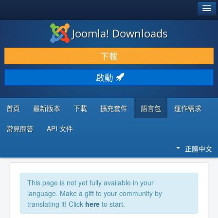
®
JOOMLA!
Joomla! Downloads
下載 & 擴充
下載
發現 & 學習
啟動
社群 & 支援
程式者資源
首頁
最新版本
下載
擴充套件
語言包
運作需求
常見問答
API 文件
正體中文
This page is not yet fully available in your
language. Make a gift to your community by
translating it! Click
here
to start.