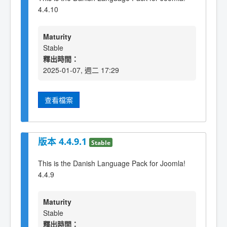
4.4.10
Maturity
Stable
釋出時間：
2025-01-07, 週二 17:29
查看檔案
版本 4.4.9.1
Stable
This is the Danish Language Pack for Joomla!
4.4.9
Maturity
Stable
釋出時間：