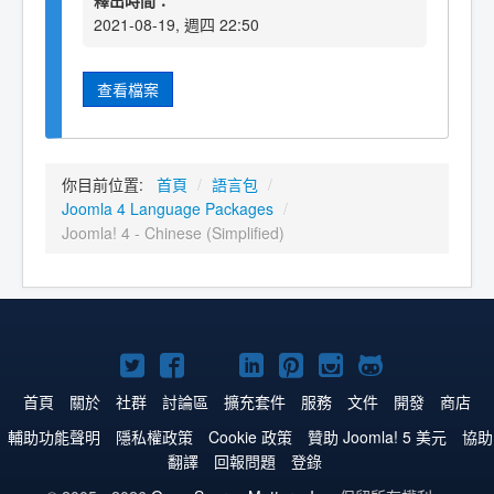
釋出時間：
2021-08-19, 週四 22:50
查看檔案
你目前位置:
首頁
/
語言包
/
Joomla 4 Language Packages
/
Joomla! 4 - Chinese (Simplified)
Twitter
Facebook
YouTube
Linkedln
Pinterest
Instagram
GitHub
上
上
上
上
上
上
上
首頁
關於
社群
討論區
擴充套件
服務
文件
開發
商店
的
的
的
的
的
的
的
輔助功能聲明
隱私權政策
Cookie 政策
贊助 Joomla! 5 美元
協助
翻譯
回報問題
登錄
Joomla!
Joomla!
Joomla!
Joomla!
Joomla!
Joomla!
Joomla!