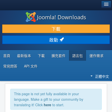
®
JOOMLA!
Joomla! Downloads
下載 & 擴充
下載
發現 & 學習
啟動
社群 & 支援
程式者資源
首頁
最新版本
下載
擴充套件
語言包
運作需求
常見問答
API 文件
正體中文
This page is not yet fully available in your
language. Make a gift to your community by
translating it! Click
here
to start.