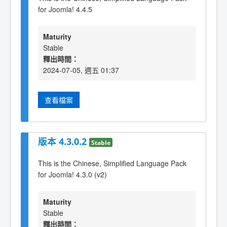
for Joomla! 4.4.5
Maturity
Stable
釋出時間：
2024-07-05, 週五 01:37
查看檔案
版本 4.3.0.2
Stable
This is the Chinese, Simplified Language Pack
for Joomla! 4.3.0 (v2)
Maturity
Stable
釋出時間：