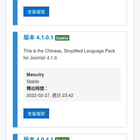
查看檔案
版本 4.1.0.1
Stable
This is the Chinese, Simplified Language Pack
for Joomla! 4.1.0
Maturity
Stable
釋出時間：
2022-02-27, 週日 23:42
查看檔案
版本 4.0.4.1
Stable