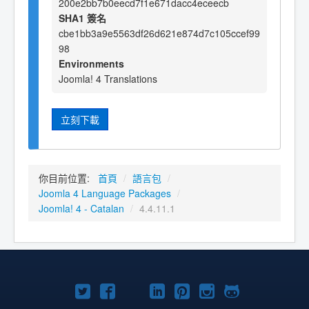
200e2bb7b0eecd7f1e671dacc4eceecb
SHA1 簽名
cbe1bb3a9e5563df26d621e874d7c105ccef99
98
Environments
Joomla! 4 Translations
立刻下載
你目前位置:
首頁
/
語言包
/
Joomla 4 Language Packages
/
Joomla! 4 - Catalan
/
4.4.11.1
Twitter
Facebook
YouTube
Linkedln
Pinterest
Instagram
GitHub