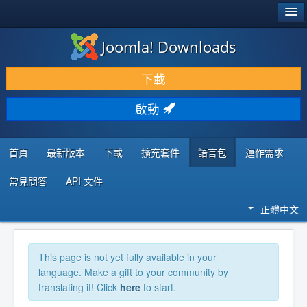
®
JOOMLA!
Joomla! Downloads
下載 & 擴充
下載
發現 & 學習
啟動
社群 & 支援
程式者資源
首頁
最新版本
下載
擴充套件
語言包
運作需求
常見問答
API 文件
正體中文
This page is not yet fully available in your
language. Make a gift to your community by
translating it! Click
here
to start.