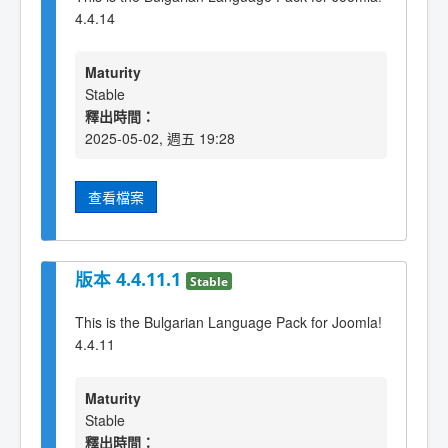
4.4.14
Maturity
Stable
釋出時間：
2025-05-02, 週五 19:28
查看檔案
版本 4.4.11.1
Stable
This is the Bulgarian Language Pack for Joomla!
4.4.11
Maturity
Stable
釋出時間：