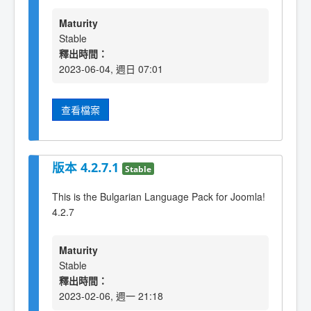
Maturity
Stable
釋出時間：
2023-06-04, 週日 07:01
查看檔案
版本 4.2.7.1
Stable
This is the Bulgarian Language Pack for Joomla!
4.2.7
Maturity
Stable
釋出時間：
2023-02-06, 週一 21:18