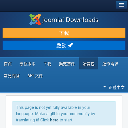
®
JOOMLA!
Joomla! Downloads
下載 & 擴充
下載
發現 & 學習
啟動
社群 & 支援
程式者資源
首頁
最新版本
下載
擴充套件
語言包
運作需求
常見問答
API 文件
正體中文
This page is not yet fully available in your
language. Make a gift to your community by
translating it! Click
here
to start.