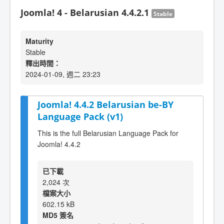
Joomla! 4 - Belarusian 4.4.2.1
Stable
Maturity
Stable
釋出時間：
2024-01-09, 週二 23:23
Joomla! 4.4.2 Belarusian be-BY
Language Pack (v1)
This is the full Belarusian Language Pack for
Joomla! 4.4.2
已下載
2,024 次
檔案大小
602.15 kB
MD5 簽名