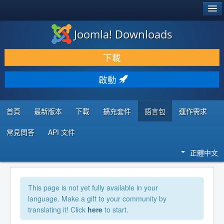
®
JOOMLA!
Joomla! Downloads
下載 & 擴充
下載
發現 & 學習
啟動
社群 & 支援
程式者資源
首頁
最新版本
下載
擴充套件
語言包
運作需求
常見問答
API 文件
正體中文
This page is not yet fully available in your
language. Make a gift to your community by
translating it! Click
here
to start.