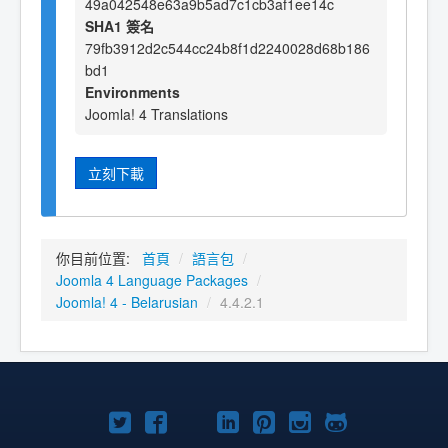
49a042548e63a9b5ad7c1cb3af1ee14c
SHA1 簽名
79fb3912d2c544cc24b8f1d2240028d68b186
bd1
Environments
Joomla! 4 Translations
立刻下載
你目前位置:
首頁
/
語言包
/
Joomla 4 Language Packages
/
Joomla! 4 - Belarusian
/
4.4.2.1
Twitter
Facebook
YouTube
Linkedln
Pinterest
Instagram
GitHub