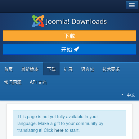
®
JOOMLA!
Joomla! Downloads
下载 & 扩展
下载
发现 & 学习
开始
社区 & 支持
开发者资源
首页
最新版本
下载
扩展
语言包
技术要求
常问问题
API 文档
中文
This page is not yet fully available in your
language. Make a gift to your community by
translating it! Click
here
to start.