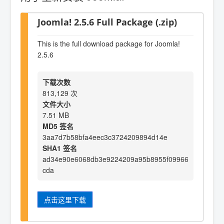
Joomla! 2.5.6 Full Package (.zip)
This is the full download package for Joomla!
2.5.6
下载次数
813,129 次
文件大小
7.51 MB
MD5 签名
3aa7d7b58bfa4eec3c3724209894d14e
SHA1 签名
ad34e90e6068db3e9224209a95b8955f09966
cda
点击这里下载