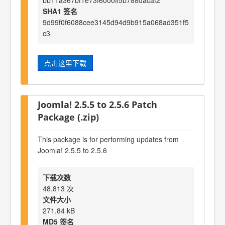
bb11a367bf1e73f6000ff5b788dacaf2
SHA1 签名
9d99f0f6088cee3145d94d9b915a068ad351f5
c3
点击这里下载
Joomla! 2.5.5 to 2.5.6 Patch
Package (.zip)
This package is for performing updates from
Joomla! 2.5.5 to 2.5.6
下载次数
48,813 次
文件大小
271.84 kB
MD5 签名