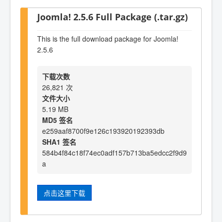
Joomla! 2.5.6 Full Package (.tar.gz)
This is the full download package for Joomla!
2.5.6
下载次数
26,821 次
文件大小
5.19 MB
MD5 签名
e259aaf8700f9e126c193920192393db
SHA1 签名
584b4f84c18f74ec0adf157b713ba5edcc2f9d9
a
点击这里下载