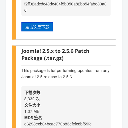
f2ff92adcdc48dc404f5b950a82bb54fabe80a6
6
点击这里下载
Joomla! 2.5.x to 2.5.6 Patch
Package (.tar.gz)
This package is for performing updates from any
Joomla! 2.5 release to 2.5.6
下载次数
8,332 次
文件大小
1.37 MB
MD5 签名
e6298ecb64bcae770b83efcfc8bf59fc