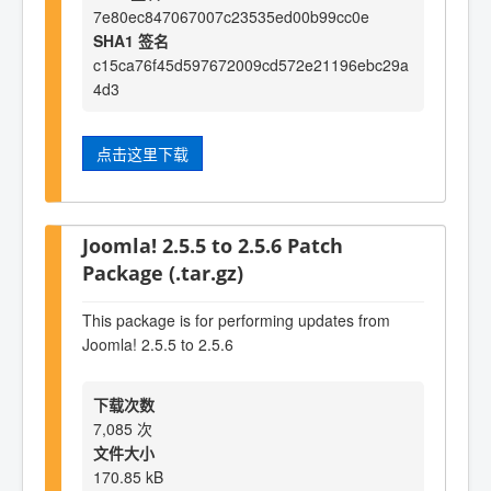
7e80ec847067007c23535ed00b99cc0e
SHA1 签名
c15ca76f45d597672009cd572e21196ebc29a
4d3
点击这里下载
Joomla! 2.5.5 to 2.5.6 Patch
Package (.tar.gz)
This package is for performing updates from
Joomla! 2.5.5 to 2.5.6
下载次数
7,085 次
文件大小
170.85 kB