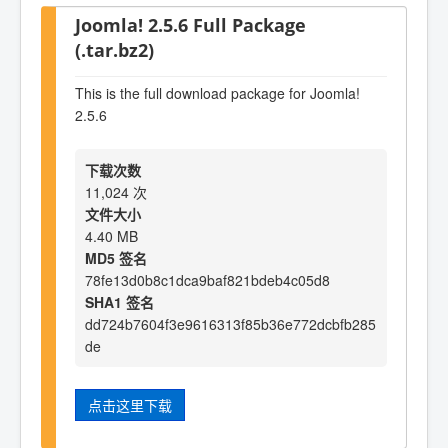
Joomla! 2.5.6 Full Package
(.tar.bz2)
This is the full download package for Joomla!
2.5.6
下载次数
11,024 次
文件大小
4.40 MB
MD5 签名
78fe13d0b8c1dca9baf821bdeb4c05d8
SHA1 签名
dd724b7604f3e9616313f85b36e772dcbfb285
de
点击这里下载