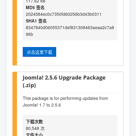
117.62 kB
MD5 签名
2024584ec0c7350fd60256b3d43b0311
SHA1 签名
8347840d06055371def831308463aeaa2c7a8
96b
点击这里下载
Joomla! 2.5.6 Upgrade Package
(.zip)
This package is for performing updates from
Joomla! 1.7 to 2.5.6
下载次数
80,548 次
文件大小