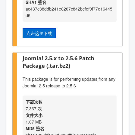
SHA1 签名
ac437c38ddb241e6207c842bcfef9f77e16445
d5
点击这里下载
Joomla! 2.5.x to 2.5.6 Patch
Package (.tar.bz2)
This package is for performing updates from any
Joomla! 2.5 release to 2.5.6
下载次数
7,367 次
文件大小
1.07 MB
MD5 签名