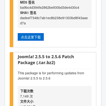
MD5 签名
ba9bc4d394fe2862be930bd3de4430c4
SHA1 签名
dadeef7348c7ab1ec8b238e91303bd8f43aae
d7a
点击这里下载
Joomla! 2.5.5 to 2.5.6 Patch
Package (.tar.bz2)
This package is for performing updates from
Joomla! 2.5.5 to 2.5.6
下载次数
7,149 次
文件大小