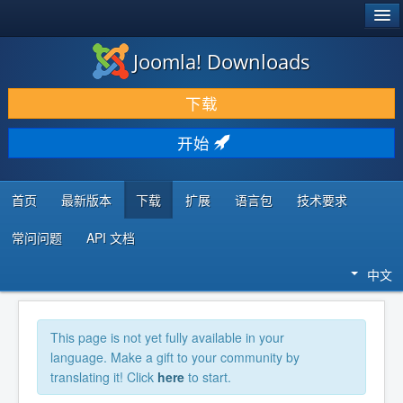
®
JOOMLA!
Joomla! Downloads
下载 & 扩展
下载
发现 & 学习
开始
社区 & 支持
开发者资源
首页
最新版本
下载
扩展
语言包
技术要求
常问问题
API 文档
中文
This page is not yet fully available in your
language. Make a gift to your community by
translating it! Click
here
to start.