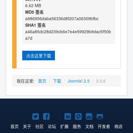
6.62 MB
MD5 签名
a986956daba56336d8f207a06309bfbc
SHA1 签名
a46a85dc28d239cb6e7e4e59929b9dac5f50b
a7d
点击这里下载
我在这里:
首页
/
下载
/
Joomla! 2.5
/
2.5.6
Twitter
Facebook
YouTube
LinkedIn
Pinterest
Instagram
GitHub
主
主
主
主
主
主
主
首页
关于
社区
论坛
扩展
服务
文档
开发者
商店