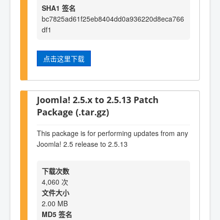
SHA1 签名
bc7825ad61f25eb8404dd0a936220d8eca766
df1
点击这里下载
Joomla! 2.5.x to 2.5.13 Patch
Package (.tar.gz)
This package is for performing updates from any
Joomla! 2.5 release to 2.5.13
下载次数
4,060 次
文件大小
2.00 MB
MD5 签名