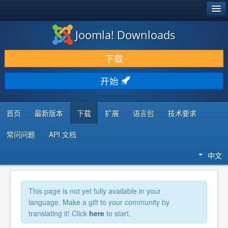
®
JOOMLA!
Joomla! Downloads
下载 & 扩展
下载
发现 & 学习
开始
社区 & 支持
开发者资源
首页
最新版本
下载
扩展
语言包
技术要求
常问问题
API 文档
中文
This page is not yet fully available in your
language. Make a gift to your community by
translating it! Click
here
to start.