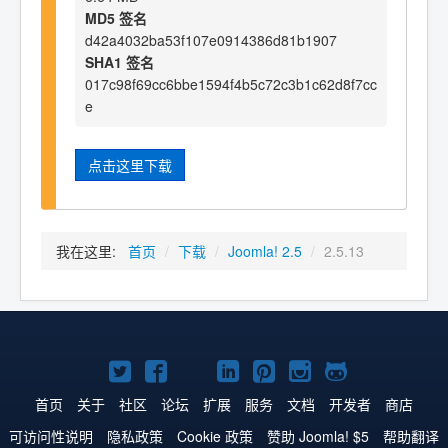
MD5 签名
d42a4032ba53f107e0914386d81b1907
SHA1 签名
017c98f69cc6bbe1594f4b5c72c3b1c62d8f7cc
e
点击这里下载
我在这里:
首页
/
下载
/
Joomla! 2.5
/
2.5.13
Twitter
Facebook
YouTube
LinkedIn
Pinterest
Instagram
GitHub
主
主
主
主
主
主
主
首页
关于
社区
论坛
扩展
服务
文档
开发者
商店
页
页
页
页
页
页
页
可访问性说明
隐私政策
Cookie 政策
赞助 Joomla! $5
帮助翻译