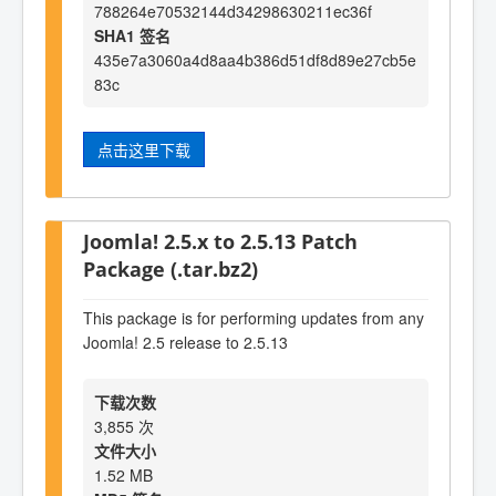
788264e70532144d34298630211ec36f
SHA1 签名
435e7a3060a4d8aa4b386d51df8d89e27cb5e
83c
点击这里下载
Joomla! 2.5.x to 2.5.13 Patch
Package (.tar.bz2)
This package is for performing updates from any
Joomla! 2.5 release to 2.5.13
下载次数
3,855 次
文件大小
1.52 MB