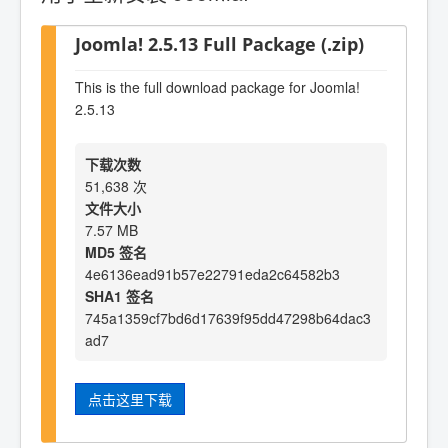
Joomla! 2.5.13 Full Package (.zip)
This is the full download package for Joomla!
2.5.13
下载次数
51,638 次
文件大小
7.57 MB
MD5 签名
4e6136ead91b57e22791eda2c64582b3
SHA1 签名
745a1359cf7bd6d17639f95dd47298b64dac3
ad7
点击这里下载