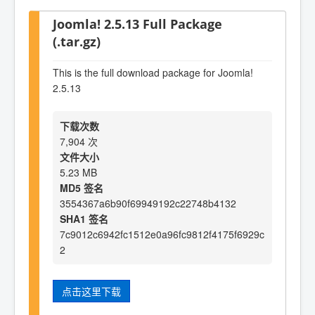
Joomla! 2.5.13 Full Package
(.tar.gz)
This is the full download package for Joomla!
2.5.13
下载次数
7,904 次
文件大小
5.23 MB
MD5 签名
3554367a6b90f69949192c22748b4132
SHA1 签名
7c9012c6942fc1512e0a96fc9812f4175f6929c
2
点击这里下载