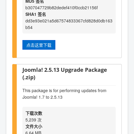
MD5 签名
b307047729b82dedef410f0ccb21156f
SHA1 签名
dd3e93e021a5d67574833367cfd828d0db163
b54
点击这里下载
Joomla! 2.5.13 Upgrade Package
(.zip)
This package is for performing updates from
Joomla! 1.7 to 2.5.13
下载次数
5,239 次
文件大小
6.64 MB