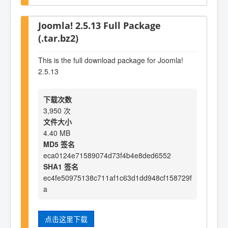
Joomla! 2.5.13 Full Package
(.tar.bz2)
This is the full download package for Joomla!
2.5.13
下载次数
3,950 次
文件大小
4.40 MB
MD5 签名
eca0124e71589074d73f4b4e8ded6552
SHA1 签名
ec4fe50975138c711af1c63d1dd948cf158729f
a
点击这里下载