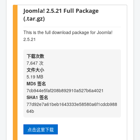
Joomla! 2.5.21 Full Package
(.tar.gz)
This is the full download package for Joomla!
2.5.21
下载次数
7,647 次
文件大小
5.19 MB
MD5 签名
7cb944e5faf208b892910a527b6a4021
SHA1 签名
77d92e7a61beb1643333e58580a6f1cdcb988
64b
点击这里下载