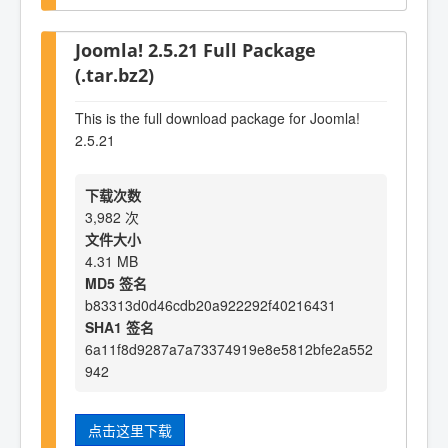
Joomla! 2.5.21 Full Package
(.tar.bz2)
This is the full download package for Joomla!
2.5.21
下载次数
3,982 次
文件大小
4.31 MB
MD5 签名
b83313d0d46cdb20a922292f40216431
SHA1 签名
6a11f8d9287a7a73374919e8e5812bfe2a552
942
点击这里下载