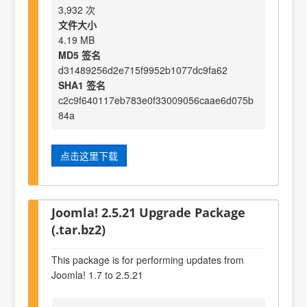
3,932 次
文件大小
4.19 MB
MD5 签名
d31489256d2e715f9952b1077dc9fa62
SHA1 签名
c2c9f640117eb783e0f33009056caae6d075b
84a
点击这里下载
Joomla! 2.5.21 Upgrade Package
(.tar.bz2)
This package is for performing updates from
Joomla! 1.7 to 2.5.21