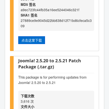
MD5 签名
a9ec723fc44fb35a16ee5244046c321f
SHA1 签名
27889ce9e9045d22bb838d12f71bd6cfeca5c3
09
点击这里下载
Joomla! 2.5.20 to 2.5.21 Patch
Package (.tar.gz)
This package is for performing updates from
Joomla! 2.5.20 to 2.5.21
下载次数
3,616 次
文件大小