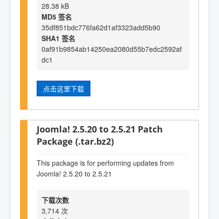
28.38 kB
MD5 签名
35df851bdc776fa62d1af3323add5b90
SHA1 签名
0af91b9854ab14250ea2080d55b7edc2592af
dc1
点击这里下载
Joomla! 2.5.20 to 2.5.21 Patch
Package (.tar.bz2)
This package is for performing updates from
Joomla! 2.5.20 to 2.5.21
下载次数
3,714 次