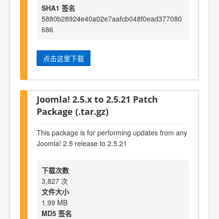
SHA1 签名
5880b28924e40a02e7aafcb048f0ead377080
686
点击这里下载
Joomla! 2.5.x to 2.5.21 Patch
Package (.tar.gz)
This package is for performing updates from any
Joomla! 2.5 release to 2.5.21
下载次数
3,827 次
文件大小
1.99 MB
MD5 签名