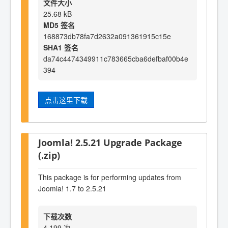
文件大小
25.68 kB
MD5 签名
168873db78fa7d2632a091361915c15e
SHA1 签名
da74c4474349911c783665cba6defbaf00b4e
394
点击这里下载
Joomla! 2.5.21 Upgrade Package
(.zip)
This package is for performing updates from
Joomla! 1.7 to 2.5.21
下载次数
4,199 次