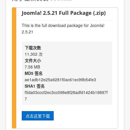
Joomla! 2.5.21 Full Package (.zip)
This is the full download package for Joomla!
2.5.21
下载次数
11,302 次
文件大小
7.58 MB
MD5 签名
ae1adb12e25a9281f0ac61ec99b54fe3
SHA1 签名
f5da03cccf2ec3cc098e8f28adfd1424b19897f
7
点击这里下载