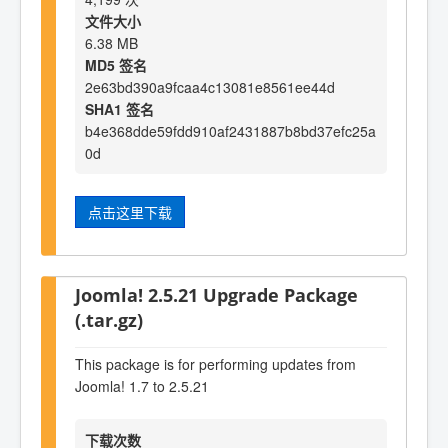
文件大小
6.38 MB
MD5 签名
2e63bd390a9fcaa4c13081e8561ee44d
SHA1 签名
b4e368dde59fdd910af2431887b8bd37efc25a
0d
点击这里下载
Joomla! 2.5.21 Upgrade Package
(.tar.gz)
This package is for performing updates from
Joomla! 1.7 to 2.5.21
下载次数