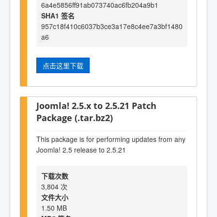
6a4e5856ff91ab073740ac6fb204a9b1
SHA1 签名
957c18f410c6037b3ce3a17e8c4ee7a3bf1480
a6
点击这里下载
Joomla! 2.5.x to 2.5.21 Patch
Package (.tar.bz2)
This package is for performing updates from any
Joomla! 2.5 release to 2.5.21
下载次数
3,804 次
文件大小
1.50 MB