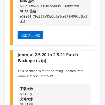
MD5 签名
b35d56354b8a150ccdad3d981e02cc93
SHA1 签名
e09e84179a233a33a0d6e5ce279f696cb3bc8
da9
点击这里下载
Joomla! 2.5.20 to 2.5.21 Patch
Package (.zip)
This package is for performing updates from
Joomla! 2.5.20 to 2.5.21
下载次数
5,547 次
文件大小
38.31 kB