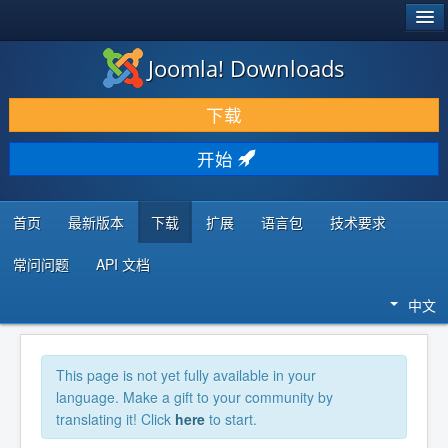
®
JOOMLA!
Joomla! Downloads
下载 & 扩展
下载
发现 & 学习
开始
社区 & 支持
开发者资源
首页
最新版本
下载
扩展
语言包
技术要求
常问问题
API 文档
中文
This page is not yet fully available in your
language. Make a gift to your community by
translating it! Click
here
to start.