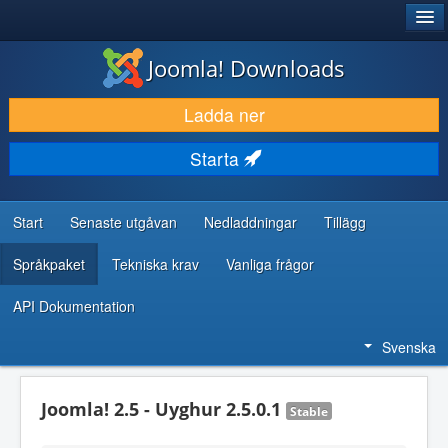
®
JOOMLA!
Joomla! Downloads
LADDA NER & UTÖKA
Ladda ner
UPPTÄCK & LÄR
Starta
GEMENSKAP & SUPPORT
RESURSER FÖR UTVECKLARE
Start
Senaste utgåvan
Nedladdningar
Tillägg
Språkpaket
Tekniska krav
Vanliga frågor
API Dokumentation
Svenska
Joomla! 2.5 - Uyghur 2.5.0.1
Stable