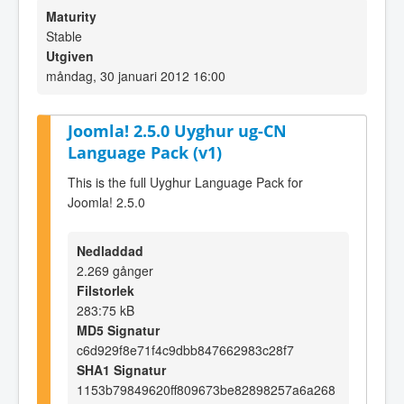
Maturity
Stable
Utgiven
måndag, 30 januari 2012 16:00
Joomla! 2.5.0 Uyghur ug-CN
Language Pack (v1)
This is the full Uyghur Language Pack for
Joomla! 2.5.0
Nedladdad
2.269 gånger
Filstorlek
283:75 kB
MD5 Signatur
c6d929f8e71f4c9dbb847662983c28f7
SHA1 Signatur
1153b79849620ff809673be82898257a6a268