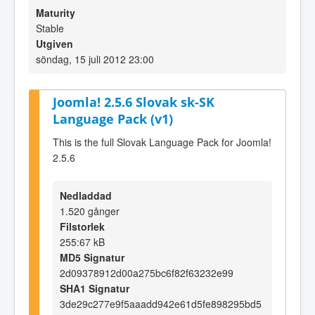
Maturity
Stable
Utgiven
söndag, 15 juli 2012 23:00
Joomla! 2.5.6 Slovak sk-SK
Language Pack (v1)
This is the full Slovak Language Pack for Joomla!
2.5.6
Nedladdad
1.520 gånger
Filstorlek
255:67 kB
MD5 Signatur
2d09378912d00a275bc6f82f63232e99
SHA1 Signatur
3de29c277e9f5aaadd942e61d5fe898295bd5