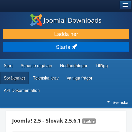
®
JOOMLA!
Joomla! Downloads
LADDA NER & UTÖKA
Ladda ner
UPPTÄCK & LÄR
Starta
GEMENSKAP & SUPPORT
RESURSER FÖR UTVECKLARE
Start
Senaste utgåvan
Nedladdningar
Tillägg
Språkpaket
Tekniska krav
Vanliga frågor
API Dokumentation
Svenska
Joomla! 2.5 - Slovak 2.5.6.1
Stable