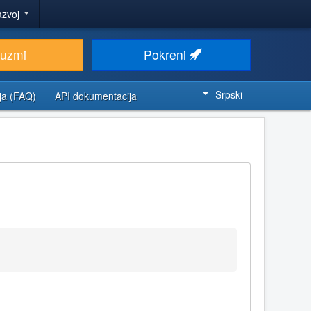
azvoj
euzmi
Pokreni
Srpski
ja (FAQ)
API dokumentacija