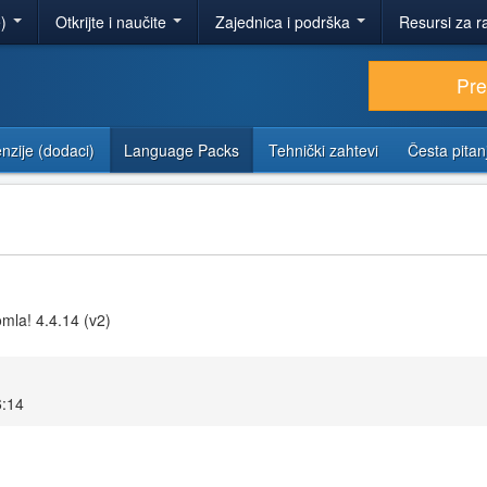
e)
Otkrijte i naučite
Zajednica i podrška
Resursi za r
Pr
nzije (dodaci)
Language Packs
Tehnički zahtevi
Česta pitan
omla! 4.4.14 (v2)
6:14