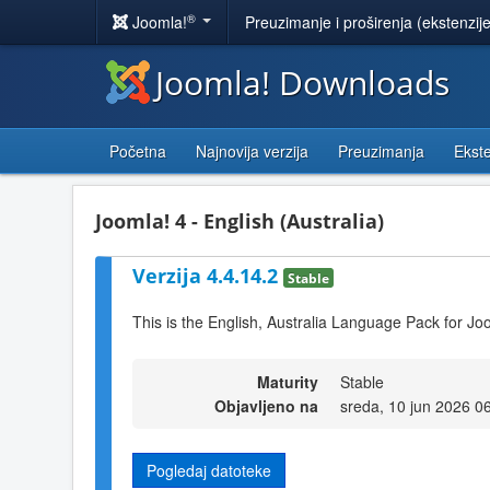
®
Joomla!
Preuzimanje i proširenja (ekstenzij
Joomla! Downloads
Početna
Najnovija verzija
Preuzimanja
Ekste
Joomla! 4 - English (Australia)
Verzija 4.4.14.2
Stable
This is the English, Australia Language Pack for Jo
Maturity
Stable
Objavljeno na
sreda, 10 jun 2026 0
Pogledaj datoteke