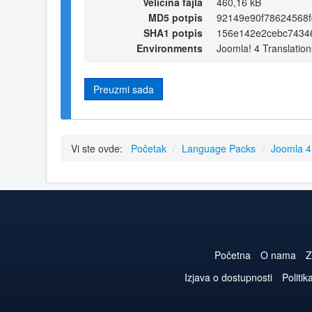
Veličina fajla
460,16 kB
MD5 potpis
92149e90f78624568
SHA1 potpis
156e142e2cebc7434
Environments
Joomla! 4 Translation
Preuzmi sada
Vi ste ovde:
Početak
/
Language Packs
/
Joomla 
Početna
O nama
Z
Izjava o dostupnosti
Politik