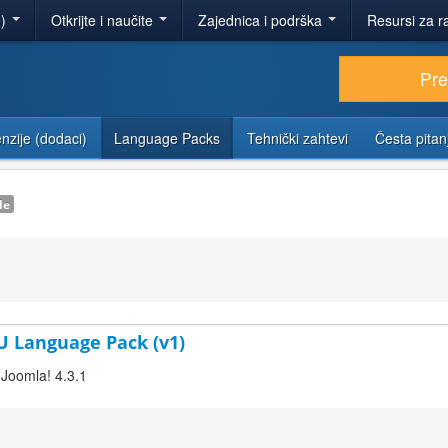
e)
Otkrijte i naučite
Zajednica i podrška
Resursi za r
Pr
nzije (dodaci)
Language Packs
Tehnički zahtevi
Česta pitan
le
AU Language Pack (v1)
r Joomla! 4.3.1