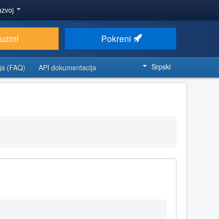
azvoj
euzmi
Pokreni
Srpski
ja (FAQ)
API dokumentacija