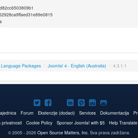
fd82cc6503809b1
62928ca9ffaed31e89e0815
s
4 Language Packages
/
Joomla! 4 - English (Australia)
/
4.3.1.1
Joomla!
Joomla!
Joomla!
Joomla!
Joomla!
Joomla!
Joomla!
na
na
na
naLinkedIn
na
na
na
ajednica
Forum
Ekstenzije (dodaci)
Services
Dokumentacija
Pr
Twitteru
Facebooku
YouTube
Pinterest
Instagram
GitHub
a privatnosti
Cookie Policy
Sponsor Joomla! with $5
Help Translate
© 2005 - 2026
Open Source Matters, Inc.
Sva prava zadržana.