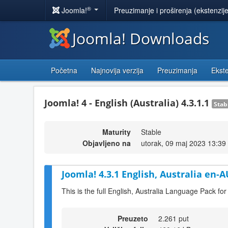
®
Joomla!
Preuzimanje i proširenja (ekstenzij
Joomla! Downloads
Početna
Najnovija verzija
Preuzimanja
Ekste
Joomla! 4 - English (Australia) 4.3.1.1
Stab
Maturity
Stable
Objavljeno na
utorak, 09 maj 2023 13:39
Joomla! 4.3.1 English, Australia en-
This is the full English, Australia Language Pack fo
Preuzeto
2.261 put