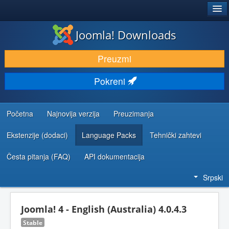
®
JOOMLA!
Joomla! Downloads
PREUZIMANJE I PROŠIRENJA (EKSTENZIJE)
Preuzmi
OTKRIJTE I NAUČITE
Pokreni
ZAJEDNICA I PODRŠKA
RESURSI ZA RAZVOJ
Početna
Najnovija verzija
Preuzimanja
Ekstenzije (dodaci)
Language Packs
Tehnički zahtevi
Česta pitanja (FAQ)
API dokumentacija
Srpski
Joomla! 4 - English (Australia) 4.0.4.3
Stable