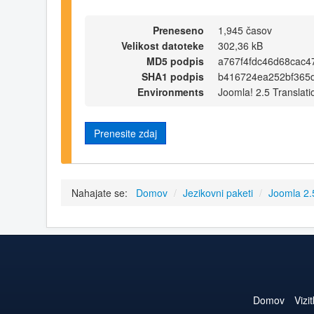
Preneseno
1,945 časov
Velikost datoteke
302,36 kB
MD5 podpis
a767f4fdc46d68cac
SHA1 podpis
b416724ea252bf365d
Environments
Joomla! 2.5 Translati
Prenesite zdaj
Nahajate se:
Domov
/
Jezikovni paketi
/
Joomla 2
Domov
Vizi