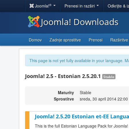
®
Joomla!
Prenesi in razširi
Odkrijte & i
Joomla! Downloads
Domov
Zadnje sprostitve
Prenosi
Razširitve
This page is not yet fully available in your language. M
Joomla! 2.5 - Estonian 2.5.20.1
Stable
Maturity
Stable
Sprostitve
sreda, 30 april 2014 22:00
Joomla! 2.5.20 Estonian et-EE Langua
This is the full Estonian Language Pack for Joomla!