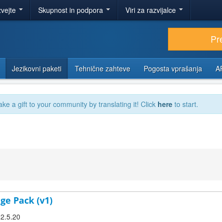
zvejte
Skupnost in podpora
Viri za razvijalce
Pr
Jezikovni paketi
Tehnične zahteve
Pogosta vprašanja
A
ake a gift to your community by translating it! Click
here
to start.
ge Pack (v1)
 2.5.20