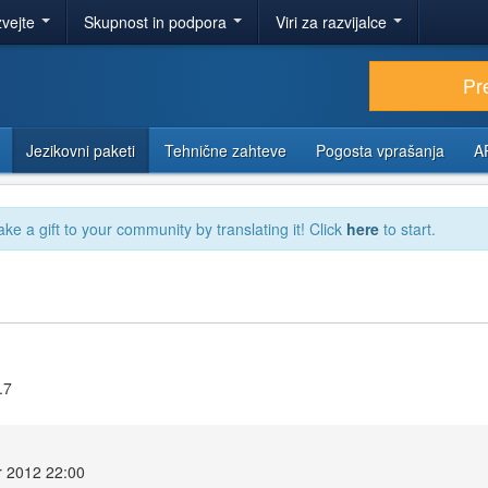
zvejte
Skupnost in podpora
Viri za razvijalce
Pr
Jezikovni paketi
Tehnične zahteve
Pogosta vprašanja
A
ake a gift to your community by translating it! Click
here
to start.
.7
r 2012 22:00