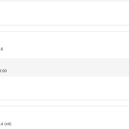
.6
3:00
.4 (v4)