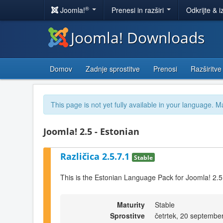
®
Joomla!
Prenesi in razširi
Odkrijte & i
Joomla! Downloads
Domov
Zadnje sprostitve
Prenosi
Razširitve
This page is not yet fully available in your language. M
Joomla! 2.5 - Estonian
Različica 2.5.7.1
Stable
This is the Estonian Language Pack for Joomla! 2.5
Maturity
Stable
Sprostitve
četrtek, 20 septembe