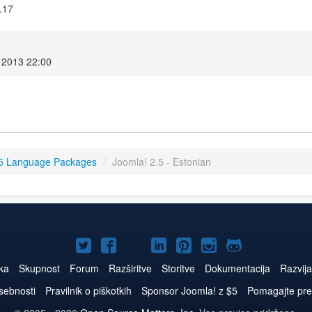
.17
 2013 22:00
.5 Language Packages
/
Joomla! 2.5 - Estonian
Joomla!
Joomla!
Joomla!
Joomla!
Joomla!
Joomla!
Joomla!
na
na
na
na
na
na
na
tka
Skupnost
Forum
Razširitve
Storitve
Dokumentacija
Razvija
Twitter
Facebook
YouTube
LinkedIn
Pinterest
Instagram
GitHub
asebnosti
Pravilnik o piškotkih
Sponsor Joomla! z $5
Pomagajte pre