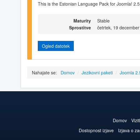
This is the Estonian Language Pack for Joomla! 2.5
Maturity
Stable
Sprostitve
četrtek, 19 december
Ogled datotek
Nahajate se:
Domov
/
Jezikovni paketi
/
Joomla 2
Domov
Vizi
Dostopnost izjave
Izjava o z