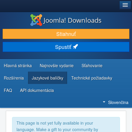
®
JOOMLA!
Joomla! Downloads
STIAHNUŤ & ROZŠÍRIŤ
Stiahnuť
OBJAVUJTE & UČTE SA
Spustiť
KOMUNITA & PODPORA
ZDROJE INFORMÁCIÍ PRE VÝVOJÁROV
Hlavná stránka
Najnovšie vydanie
Sťahovanie
Rozšírenia
Jazykové balíčky
Technické požiadavky
FAQ
API dokumentácia
Slovenčina
This page is not yet fully available in your
language. Make a gift to your community by