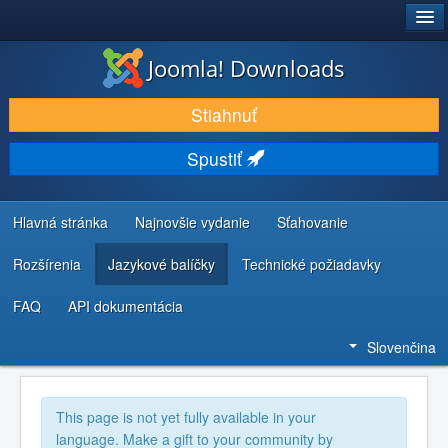
®
JOOMLA!
Joomla! Downloads
STIAHNUŤ & ROZŠÍRIŤ
Stiahnuť
OBJAVUJTE & UČTE SA
Spustiť
KOMUNITA & PODPORA
ZDROJE INFORMÁCIÍ PRE VÝVOJÁROV
Hlavná stránka
Najnovšie vydanie
Sťahovanie
Rozšírenia
Jazykové balíčky
Technické požiadavky
FAQ
API dokumentácia
Slovenčina
This page is not yet fully available in your
language. Make a gift to your community by