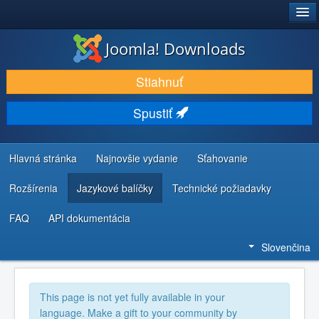
®
JOOMLA!
Joomla! Downloads
STIAHNUŤ & ROZŠÍRIŤ
Stiahnuť
OBJAVUJTE & UČTE SA
Spustiť
KOMUNITA & PODPORA
ZDROJE INFORMÁCIÍ PRE VÝVOJÁROV
Hlavná stránka
Najnovšie vydanie
Sťahovanie
Rozšírenia
Jazykové balíčky
Technické požiadavky
FAQ
API dokumentácia
Slovenčina
This page is not yet fully available in your
language. Make a gift to your community by