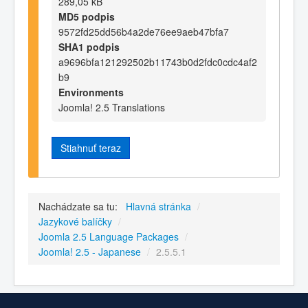
289,05 kB
MD5 podpis
9572fd25dd56b4a2de76ee9aeb47bfa7
SHA1 podpis
a9696bfa121292502b11743b0d2fdc0cdc4af2
b9
Environments
Joomla! 2.5 Translations
Stiahnuť teraz
Nachádzate sa tu:
Hlavná stránka
/
Jazykové balíčky
/
Joomla 2.5 Language Packages
/
Joomla! 2.5 - Japanese
/
2.5.5.1