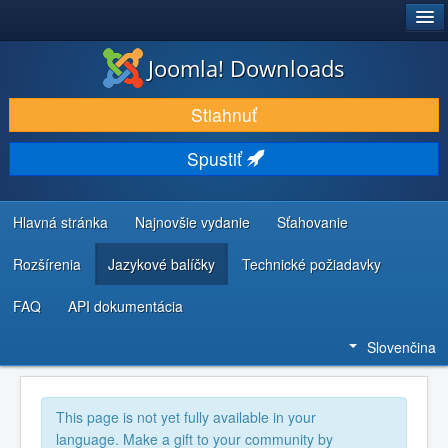
®
JOOMLA!
Joomla! Downloads
STIAHNUŤ & ROZŠÍRIŤ
Stiahnuť
OBJAVUJTE & UČTE SA
Spustiť
KOMUNITA & PODPORA
ZDROJE INFORMÁCIÍ PRE VÝVOJÁROV
Hlavná stránka
Najnovšie vydanie
Sťahovanie
Rozšírenia
Jazykové balíčky
Technické požiadavky
FAQ
API dokumentácia
Slovenčina
This page is not yet fully available in your
language. Make a gift to your community by