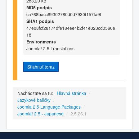
283,20 kB
MD5 podpis
ca768bacc69302780d0d7930f157fa9f
SHA1 podpis
47e08fcf28174dfe184ee4b2f41e023cd0560e
18
Environments
Joomla! 2.5 Translations
Stiahnuť teraz
Nachádzate sa tu:
Hlavná stránka
/
Jazykové balíčky
/
Joomla 2.5 Language Packages
/
Joomla! 2.5 - Japanese
/
2.5.26.1