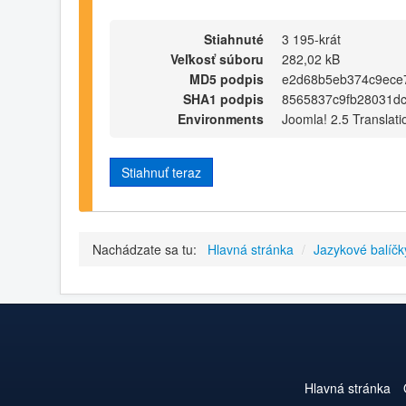
Stiahnuté
3 195-krát
Veľkosť súboru
282,02 kB
MD5 podpis
e2d68b5eb374c9ece
SHA1 podpis
8565837c9fb28031d
Environments
Joomla! 2.5 Translati
Stiahnuť teraz
Nachádzate sa tu:
Hlavná stránka
/
Jazykové balíčk
Hlavná stránka