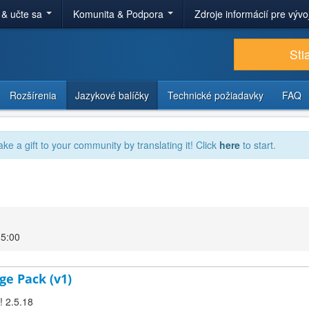
 & učte sa
Komunita & Podpora
Zdroje informácií pre výv
Sti
Rozšírenia
Jazykové balíčky
Technické požiadavky
FAQ
ake a gift to your community by translating it! Click
here
to start.
15:00
ge Pack (v1)
! 2.5.18