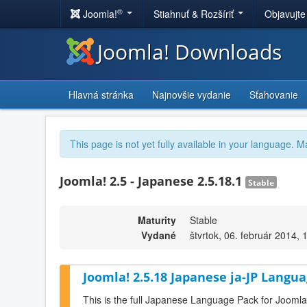
®
Joomla!
Stiahnuť & Rozšíriť
Objavujte
Joomla! Downloads
Hlavná stránka
Najnovšie vydanie
Sťahovanie
This page is not yet fully available in your language. M
Joomla! 2.5 - Japanese 2.5.18.1
Stable
Maturity
Stable
Vydané
štvrtok, 06. február 2014, 
Joomla! 2.5.18 Japanese ja-JP Langua
This is the full Japanese Language Pack for Joomla