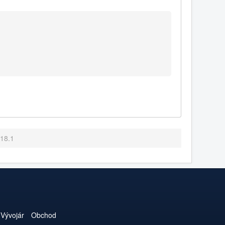
.18.1
Vývojár
Obchod