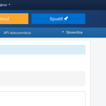
ojárov
ahnuť
Spustiť
Slovenčina
API dokumentácia