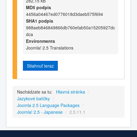
282,15 kB
MD5 podpis
4456a04467ed0776018d3daeb575f694
SHA1 podpis
988aeb846849866db760efab50a15205927dc
dca
Environments
Joomla! 2.5 Translations
Stiahnuť teraz
Nachádzate sa tu:
Hlavná stránka
/
Jazykové balíčky
/
Joomla 2.5 Language Packages
/
Joomla! 2.5 - Japanese
/
2.5.11.1