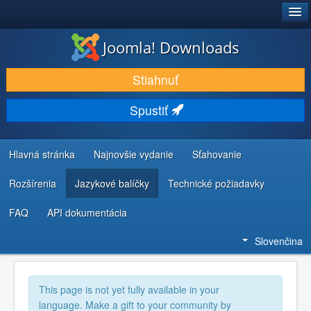
®
JOOMLA!
Joomla! Downloads
STIAHNUŤ & ROZŠÍRIŤ
Stiahnuť
OBJAVUJTE & UČTE SA
Spustiť
KOMUNITA & PODPORA
ZDROJE INFORMÁCIÍ PRE VÝVOJÁROV
Hlavná stránka
Najnovšie vydanie
Sťahovanie
Rozšírenia
Jazykové balíčky
Technické požiadavky
FAQ
API dokumentácia
Slovenčina
This page is not yet fully available in your
language. Make a gift to your community by