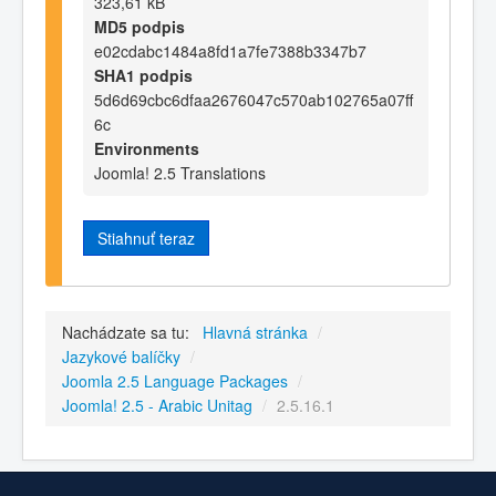
323,61 kB
MD5 podpis
e02cdabc1484a8fd1a7fe7388b3347b7
SHA1 podpis
5d6d69cbc6dfaa2676047c570ab102765a07ff
6c
Environments
Joomla! 2.5 Translations
Stiahnuť teraz
Nachádzate sa tu:
Hlavná stránka
/
Jazykové balíčky
/
Joomla 2.5 Language Packages
/
Joomla! 2.5 - Arabic Unitag
/
2.5.16.1