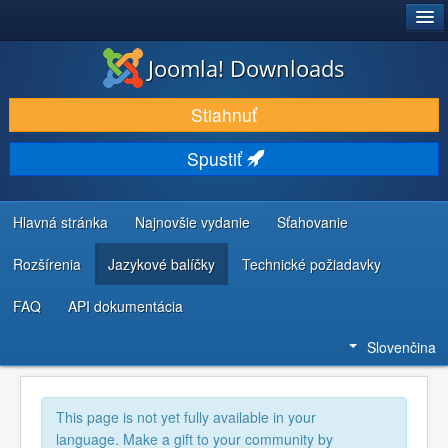
®
JOOMLA!
Joomla! Downloads
STIAHNUŤ & ROZŠÍRIŤ
Stiahnuť
OBJAVUJTE & UČTE SA
Spustiť
KOMUNITA & PODPORA
ZDROJE INFORMÁCIÍ PRE VÝVOJÁROV
Hlavná stránka
Najnovšie vydanie
Sťahovanie
Rozšírenia
Jazykové balíčky
Technické požiadavky
FAQ
API dokumentácia
Slovenčina
This page is not yet fully available in your
language. Make a gift to your community by