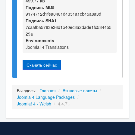
499.77 kB
Подпись MD5
9174712d1fea0481d4351a1cb45a8a3d
Подпись SHA1
7caafba5763e36d1b40ec3a2dade1fc534455
29a
Environments
Joomla! 4 Translations
Скачать сейчас
Вы здесь:
Главная
/
Языковые пакеты
/
Joomla 4 Language Packages
/
Joomla! 4 - Welsh
/
4.4.7.1