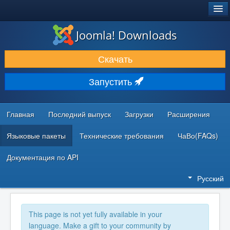
®
JOOMLA!
Joomla! Downloads
ЗАГРУЗКИ И РАСШИРЕНИЯ
Скачать
ДОКУМЕНТАЦИЯ И ОБУЧЕНИЕ
Запустить
СООБЩЕСТВО И ПОДДЕРЖКА
РЕСУРСЫ ДЛЯ РАЗРАБОТЧИКОВ
Главная
Последний выпуск
Загрузки
Расширения
Языковые пакеты
Технические требования
ЧаВо(FAQs)
Документация по API
Русский
This page is not yet fully available in your
language. Make a gift to your community by