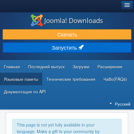
®
JOOMLA!
Joomla! Downloads
ЗАГРУЗКИ И РАСШИРЕНИЯ
Скачать
ДОКУМЕНТАЦИЯ И ОБУЧЕНИЕ
Запустить
СООБЩЕСТВО И ПОДДЕРЖКА
РЕСУРСЫ ДЛЯ РАЗРАБОТЧИКОВ
Главная
Последний выпуск
Загрузки
Расширения
Языковые пакеты
Технические требования
ЧаВо(FAQs)
Документация по API
Русский
This page is not yet fully available in your
language. Make a gift to your community by