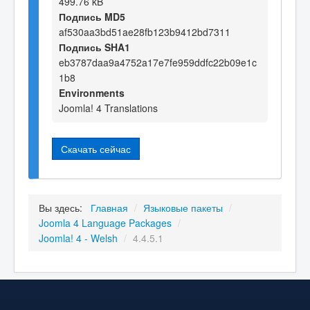
499.76 kB
Подпись MD5
af530aa3bd51ae28fb123b9412bd7311
Подпись SHA1
eb3787daa9a4752a17e7fe959ddfc22b09e1c
1b8
Environments
Joomla! 4 Translations
Скачать сейчас
Вы здесь:
Главная
/
Языковые пакеты
/
Joomla 4 Language Packages
/
Joomla! 4 - Welsh
/
4.4.5.1