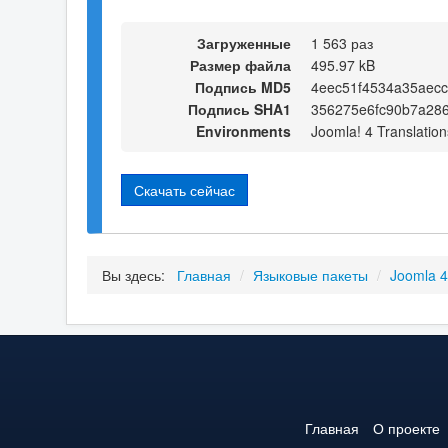
Загруженные
1 563 раз
Размер файла
495.97 kB
Подпись MD5
4eec51f4534a35aec
Подпись SHA1
356275e6fc90b7a28
Environments
Joomla! 4 Translation
Скачать сейчас
Вы здесь:
Главная
/
Языковые пакеты
/
Joomla 
Главная
О проекте