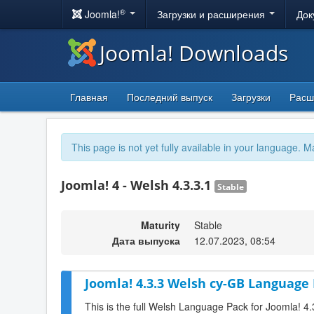
®
Joomla!
Загрузки и расширения
Док
Joomla! Downloads
Главная
Последний выпуск
Загрузки
Расш
This page is not yet fully available in your language. M
Joomla! 4 - Welsh 4.3.3.1
Stable
Maturity
Stable
Дата выпуска
12.07.2023, 08:54
Joomla! 4.3.3 Welsh cy-GB Language 
This is the full Welsh Language Pack for Joomla! 4.