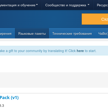
ументация и обучение
Сообщество и поддержка
Ресурс
Ск
ирения
Языковые пакеты
Технические требования
ЧаВо(
ake a gift to your community by translating it! Click
here
to start.
Pack (v1)
3.3