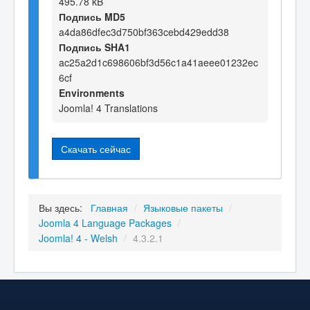
495.78 kB
Подпись MD5
a4da86dfec3d750bf363cebd429edd38
Подпись SHA1
ac25a2d1c698606bf3d56c1a41aeee01232ec
6cf
Environments
Joomla! 4 Translations
Скачать сейчас
Вы здесь:
Главная
/
Языковые пакеты
/
Joomla 4 Language Packages
/
Joomla! 4 - Welsh
/
4.3.2.1