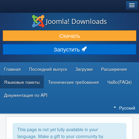
®
JOOMLA!
Joomla! Downloads
ЗАГРУЗКИ И РАСШИРЕНИЯ
Скачать
ДОКУМЕНТАЦИЯ И ОБУЧЕНИЕ
Запустить
СООБЩЕСТВО И ПОДДЕРЖКА
РЕСУРСЫ ДЛЯ РАЗРАБОТЧИКОВ
Главная
Последний выпуск
Загрузки
Расширения
Языковые пакеты
Технические требования
ЧаВо(FAQs)
Документация по API
Русский
This page is not yet fully available in your
language. Make a gift to your community by