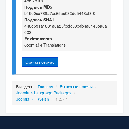
485.78 kB
Подпись MD5
b19e0ca766a7bc65ac033dd5443bf3f8
Подпись SHA1
448e531a1831a0a25fbcfc59b4b4a0145ba0a
003
Environments
Joomla! 4 Translations
Скачать сейчас
Вы здесь:
Главная
/
Языковые пакеты
/
Joomla 4 Language Packages
/
Joomla! 4 - Welsh
/
4.2.7.1