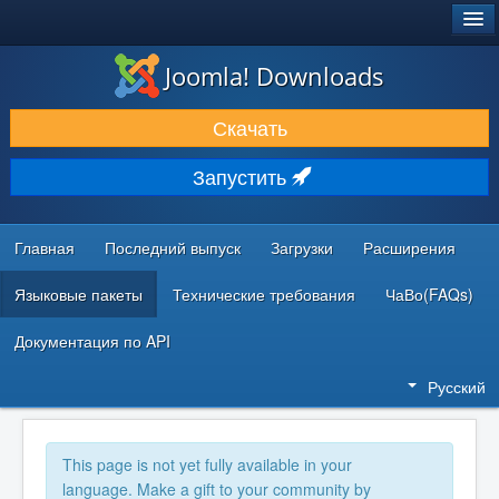
®
JOOMLA!
Joomla! Downloads
ЗАГРУЗКИ И РАСШИРЕНИЯ
Скачать
ДОКУМЕНТАЦИЯ И ОБУЧЕНИЕ
Запустить
СООБЩЕСТВО И ПОДДЕРЖКА
РЕСУРСЫ ДЛЯ РАЗРАБОТЧИКОВ
Главная
Последний выпуск
Загрузки
Расширения
Языковые пакеты
Технические требования
ЧаВо(FAQs)
Документация по API
Русский
This page is not yet fully available in your
language. Make a gift to your community by