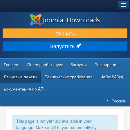
®
JOOMLA!
Joomla! Downloads
ЗАГРУЗКИ И РАСШИРЕНИЯ
Скачать
ДОКУМЕНТАЦИЯ И ОБУЧЕНИЕ
Запустить
СООБЩЕСТВО И ПОДДЕРЖКА
РЕСУРСЫ ДЛЯ РАЗРАБОТЧИКОВ
Главная
Последний выпуск
Загрузки
Расширения
Языковые пакеты
Технические требования
ЧаВо(FAQs)
Документация по API
Русский
This page is not yet fully available in your
language. Make a gift to your community by