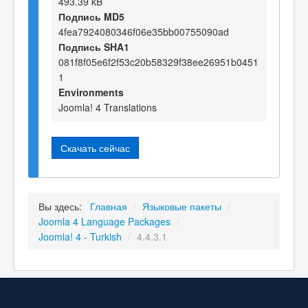
493.39 kB
Подпись MD5
4fea7924080346f06e35bb00755090ad
Подпись SHA1
081f8f05e6f2f53c20b58329f38ee26951b0451
1
Environments
Joomla! 4 Translations
Скачать сейчас
Вы здесь:
Главная
/
Языковые пакеты
/
Joomla 4 Language Packages
/
Joomla! 4 - Turkish
/
4.4.3.1