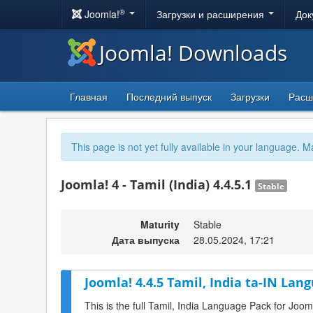
®
Joomla!
Загрузки и расширения
Док
Joomla! Downloads
Главная
Последний выпуск
Загрузки
Расш
This page is not yet fully available in your language. M
Joomla! 4 - Tamil (India) 4.4.5.1
Stable
Maturity
Stable
Дата выпуска
28.05.2024, 17:21
Joomla! 4.4.5 Tamil, India ta-IN Lan
This is the full Tamil, India Language Pack for Joom