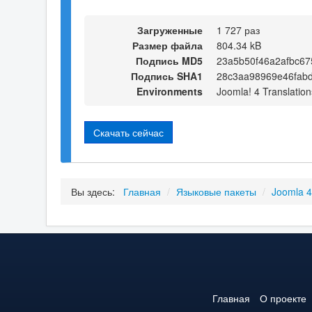
Загруженные
1 727 раз
Размер файла
804.34 kB
Подпись MD5
23a5b50f46a2afbc67
Подпись SHA1
28c3aa98969e46fab
Environments
Joomla! 4 Translation
Скачать сейчас
Вы здесь:
Главная
/
Языковые пакеты
/
Joomla 
Главная
О проекте