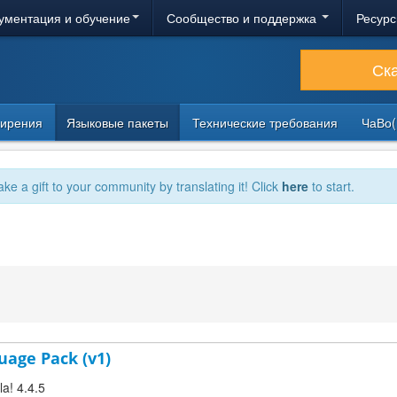
ументация и обучение
Сообщество и поддержка
Ресурс
Ск
ирения
Языковые пакеты
Технические требования
ЧаВо(
ake a gift to your community by translating it! Click
here
to start.
guage Pack (v1)
la! 4.4.5