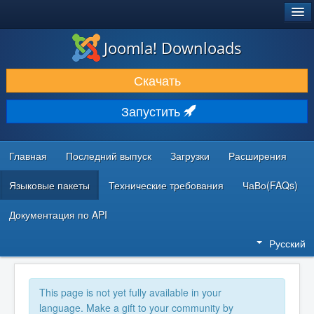
®
JOOMLA!
Joomla! Downloads
ЗАГРУЗКИ И РАСШИРЕНИЯ
Скачать
ДОКУМЕНТАЦИЯ И ОБУЧЕНИЕ
Запустить
СООБЩЕСТВО И ПОДДЕРЖКА
РЕСУРСЫ ДЛЯ РАЗРАБОТЧИКОВ
Главная
Последний выпуск
Загрузки
Расширения
Языковые пакеты
Технические требования
ЧаВо(FAQs)
Документация по API
Русский
This page is not yet fully available in your
language. Make a gift to your community by