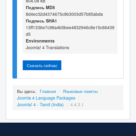
804.08 kB
Подпись MD5
8d4ec32d4374675c9b3003d57b85abda
Подпись SHA1
13ff1336e7c98a4b5bee4832946c8e15c66439
d5
Environments
Joomla! 4 Translations
Скачать сейчас
Вы здесь:
Главная
/
Языковые пакеты
/
Joomla 4 Language Packages
/
Joomla! 4 - Tamil (India)
/
4.4.3.1