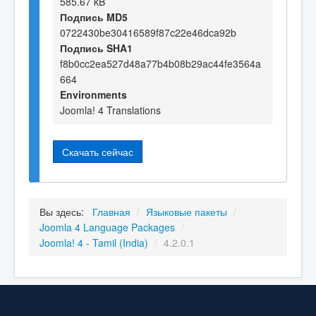
585.67 kB
Подпись MD5
0722430be30416589f87c22e46dca92b
Подпись SHA1
f8b0cc2ea527d48a77b4b08b29ac44fe3564a
664
Environments
Joomla! 4 Translations
Скачать сейчас
Вы здесь:
Главная
/
Языковые пакеты
/
Joomla 4 Language Packages
/
Joomla! 4 - Tamil (India)
/
4.2.0.1