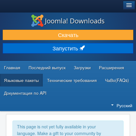
®
JOOMLA!
Joomla! Downloads
ЗАГРУЗКИ И РАСШИРЕНИЯ
Скачать
ДОКУМЕНТАЦИЯ И ОБУЧЕНИЕ
Запустить
СООБЩЕСТВО И ПОДДЕРЖКА
РЕСУРСЫ ДЛЯ РАЗРАБОТЧИКОВ
Главная
Последний выпуск
Загрузки
Расширения
Языковые пакеты
Технические требования
ЧаВо(FAQs)
Документация по API
Русский
This page is not yet fully available in your
language. Make a gift to your community by