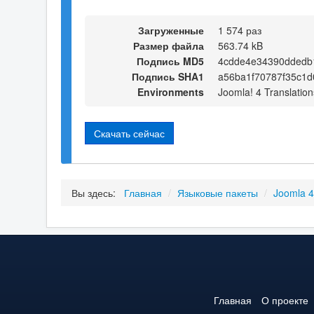
Загруженные
1 574 раз
Размер файла
563.74 kB
Подпись MD5
4cdde4e34390ddedb
Подпись SHA1
a56ba1f70787f35c1
Environments
Joomla! 4 Translation
Скачать сейчас
Вы здесь:
Главная
/
Языковые пакеты
/
Joomla 
Главная
О проекте