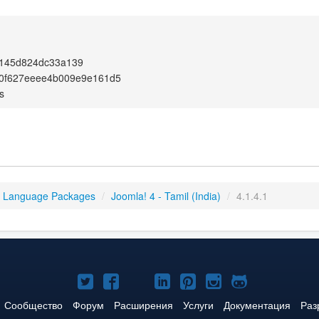
145d824dc33a139
d0f627eeee4b009e9e161d5
s
4 Language Packages
/
Joomla! 4 - Tamil (India)
/
4.1.4.1
Joomla!
Joomla!
Joomla!
Joomla!
Joomla!
Joomla!
Joomla!
в
в
в
в
в
в
на
Сообщество
Форум
Расширения
Услуги
Документация
Раз