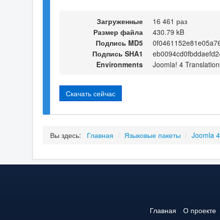
Загруженные
16 461 раз
Размер файла
430.79 kB
Подпись MD5
0f0461152e81e05a7
Подпись SHA1
eb0094cd0fbddaefd2
Environments
Joomla! 4 Translation
Скачать сейчас
Вы здесь:
Главная
/
Языковые пакеты
/
Joomla 
Главная
О проекте