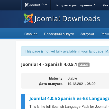
®
Joomla!
Загрузки и расширения
Док
Joomla! Downloads
Главная
Последний выпуск
Загрузки
Расш
This page is not yet fully available in your language. M
Joomla! 4 - Spanish 4.0.5.1
Stable
Maturity
Stable
Дата выпуска
19.12.2021, 08:09
Joomla! 4.0.5 Spanish es-ES Language
This is the full Spanish Language Pack for Joomla! 