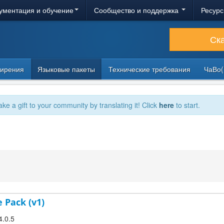
ументация и обучение
Сообщество и поддержка
Ресурс
Ск
ирения
Языковые пакеты
Технические требования
ЧаВо(
ake a gift to your community by translating it! Click
here
to start.
 Pack (v1)
4.0.5