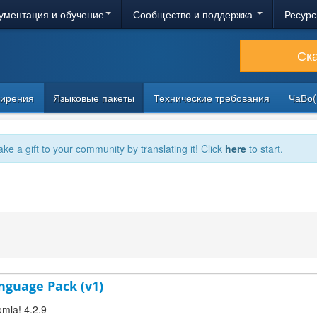
ументация и обучение
Сообщество и поддержка
Ресурс
Ск
ирения
Языковые пакеты
Технические требования
ЧаВо(
ake a gift to your community by translating it! Click
here
to start.
anguage Pack (v1)
omla! 4.2.9