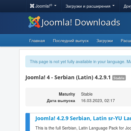
®
Joomla!
Загрузки и расширения
Док
Joomla! Downloads
Главная
Последний выпуск
Загрузки
Расш
This page is not yet fully available in your language. M
Joomla! 4 - Serbian (Latin) 4.2.9.1
Stable
Maturity
Stable
Дата выпуска
16.03.2023, 02:17
Joomla! 4.2.9 Serbian, Latin sr-YU L
This is the full Serbian, Latin Language Pack for Jo