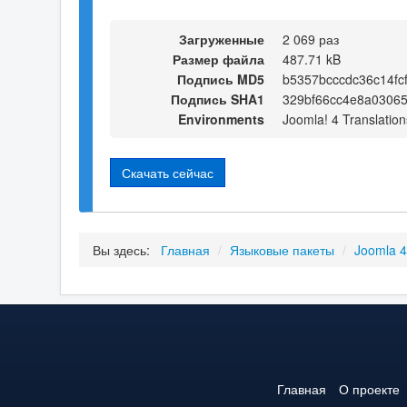
Загруженные
2 069 раз
Размер файла
487.71 kB
Подпись MD5
b5357bcccdc36c14fc
Подпись SHA1
329bf66cc4e8a0306
Environments
Joomla! 4 Translation
Скачать сейчас
Вы здесь:
Главная
/
Языковые пакеты
/
Joomla 
Главная
О проекте