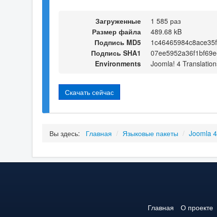
Загруженные
1 585 раз
Размер файла
489.68 kB
Подпись MD5
1c46465984c8ace35
Подпись SHA1
07ee5952a36f1bf69e
Environments
Joomla! 4 Translation
Скачать сейчас
Вы здесь:
Главная
/
Языковые пакеты
/
Joomla 
Главная
О проекте