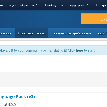
ументация и обучение
Сообщество и поддержка
Ресурс
Ск
ирения
Языковые пакеты
Технические требования
ЧаВо(
ake a gift to your community by translating it! Click
here
to start.
anguage Pack (v3)
omla! 4.2.2