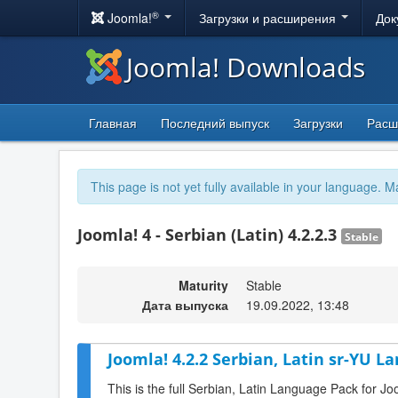
®
Joomla!
Загрузки и расширения
Док
Joomla! Downloads
Главная
Последний выпуск
Загрузки
Расш
This page is not yet fully available in your language. M
Joomla! 4 - Serbian (Latin) 4.2.2.3
Stable
Maturity
Stable
Дата выпуска
19.09.2022, 13:48
Joomla! 4.2.2 Serbian, Latin sr-YU L
This is the full Serbian, Latin Language Pack for Jo